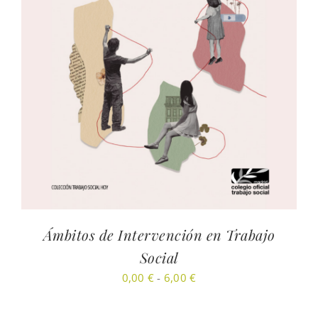
Ámbitos de Intervención en Trabajo
Social
Rango
0,00
€
-
6,00
€
de
precios: