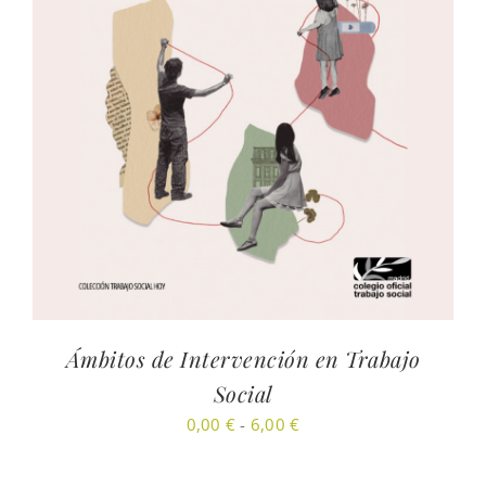
Ámbitos de Intervención en Trabajo
Social
Rango
0,00
€
-
6,00
€
de
precios: