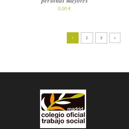
personas mayores
0,00
€
1
2
3