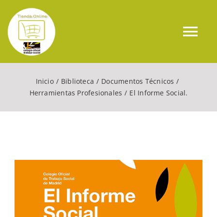
Saltar
al
contenido
Tog
Nav
Inicio
Inicio
Biblioteca
Documentos Técnicos
Herramientas Profesionales
El Informe Social.
Biblioteca Online
Contacto
Mi cuenta
WooCommerce Cart