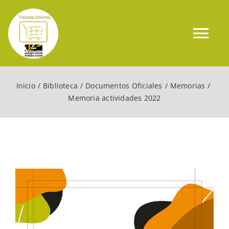
Saltar
al
contenido
Tog
Nav
Inicio
Inicio
Biblioteca
Documentos Oficiales
Memorias
Memoria actividades 2022
Biblioteca Online
Contacto
Mi cuenta
WooCommerce Cart